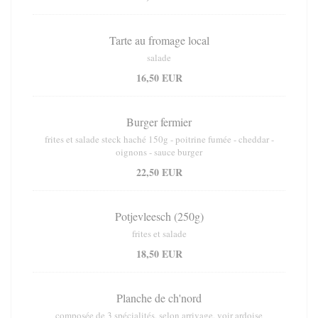
Tarte au fromage local
salade
16,50 EUR
Burger fermier
frites et salade steck haché 150g - poitrine fumée - cheddar -
oignons - sauce burger
22,50 EUR
Potjevleesch (250g)
frites et salade
18,50 EUR
Planche de ch'nord
composée de 3 spécialités, selon arrivage, voir ardoise