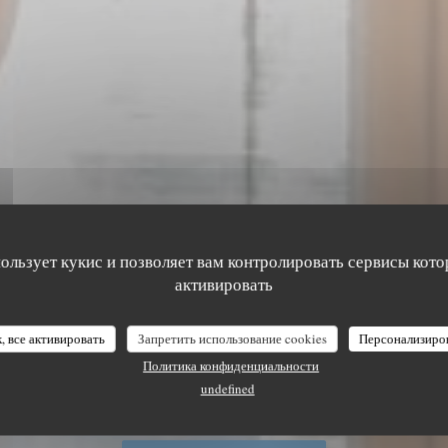
пользует кукис и позволяет вам контролировать сервисы кото
активировать
, все активировать
Запретить использование cookies
Персонализиро
DE RAOUL
Политика конфиденциальности
ЬГИЙСКАЯ БАРНАЯ СТОЙКА
|
AUDIN
undefined