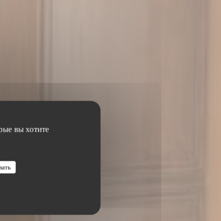
рые вы хотите
вать
GHEN