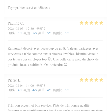
Tsympa bien servi et délicieux
Pauline
C
2026-08-03
- 12:30 - 来宾 2
5
/5
5
/5
5
/5
5
/5
服务
:
氛围
:
菜单
:
质价比
:
Restaurant décoré avec beaucoup de goût. Valeurs partagées avec
serviettes à table comme aux sanitaires lavables. Identité visuelle
des tenues des employés top 👌. Une belle carte avec du choix de
produits locaux sublimés. On reviendra 😉
Pierre
L
2026-08-04
- 14:00 - 来宾 3
4
/5
4
/5
4
/5
5
/5
服务
:
氛围
:
菜单
:
质价比
:
Très bon accueil et bon service. Plats de très bonne qualité.
Restaurant particulièrement adapté aux enfants avec menus spéciaux