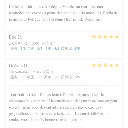
Un bel endroit mais assez déçus. Moulles au maroilles dans
lesquelles nous avons à peine deviné le gout du maroilles. Paella de
la mer plus bof que bof. Personnel très gentil. Dommage
Eric
D
2026-07-12
- 13:00 - 来宾 2
5
/5
5
/5
5
/5
5
/5
服务
:
氛围
:
菜单
:
质价比
:
Océane
O
2026-08-04
- 12:30 - 来宾 10
5
/5
5
/5
5
/5
5
/5
服务
:
氛围
:
菜单
:
质价比
:
Tout était parfait ! De l'assiette à l'ambiance, au service. Je
recommande vivement ! Habituellement dans un restaurant on peut
se sentir gêné avec des enfants, ici ça n'est pas le cas. Les
propositions culinaires sont à la hauteur. La convivialité est au
rendez-vous. Une très bonne adresse à garder.