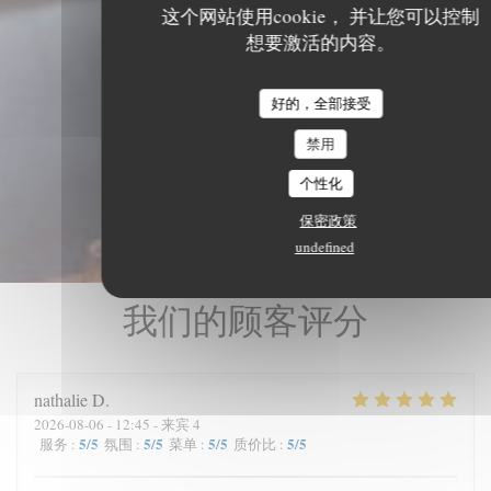
这个网站使用cookie， 并让您可以控制
想要激活的内容。
好的，全部接受
禁用
个性化
保密政策
undefined
我们的顾客评分
nathalie
D
2026-08-06
- 12:45 - 来宾 4
5
/5
5
/5
5
/5
5
/5
服务
:
氛围
:
菜单
:
质价比
: