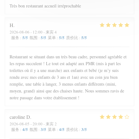
Très bon restaurant accueil irréprochable
H
2026-08-06
- 12:00 - 来宾 4
5
/5
5
/5
5
/5
5
/5
服务
:
氛围
:
菜单
:
质价比
:
Restaurant se situant dans un très beau cadre, personnel agréable et
les repas succulent ! Le tout est adapté aux PMR (mis à part les
toilettes où il y a une marche) aux enfants et bébé (je m’y suis
rendu avec mes enfants de 3 ans et 1an) avec un coin jeu bien
remplie, une table à langer, 3 menus enfants différents (mini,
moyen, grand) ainsi que des chaises haute. Nous sommes ravis de
notre passage dans votre établissement !
caroline
D
2026-08-05
- 20:00 - 来宾 2
4
/5
3
/5
4
/5
3
/5
服务
:
氛围
:
菜单
:
质价比
: