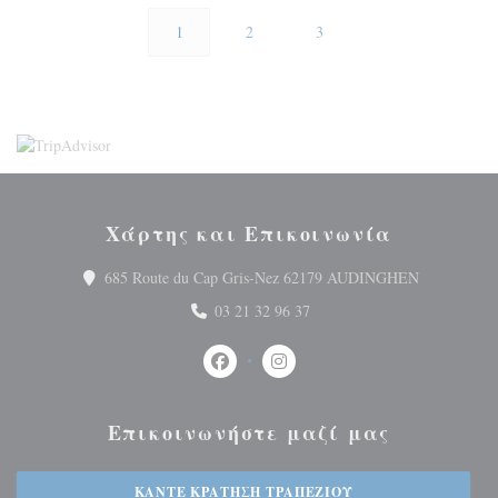
1
2
3
Χάρτης και Επικοινωνία
((ανοίγει 
685 Route du Cap Gris-Nez 62179 AUDINGHEN
03 21 32 96 37
Facebook ((ανοίγει σε νέο παράθυρο
Instagram ((ανοίγει σε νέο 
Επικοινωνήστε μαζί μας
ΚΆΝΤΕ ΚΡΆΤΗΣΗ ΤΡΑΠΕΖΙΟΎ