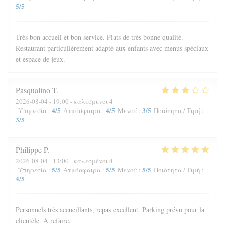
5
/5
Très bon accueil et bon service. Plats de très bonne qualité.
Restaurant particulièrement adapté aux enfants avec menus spéciaux
et espace de jeux.
Pasqualino
T
2026-08-04
- 19:00 - καλεσμένοι 4
4
/5
4
/5
3
/5
Υπηρεσία
:
Ατμόσφαιρα
:
Μενού
:
Ποιότητα / Τιμή
:
3
/5
Philippe
P
2026-08-04
- 13:00 - καλεσμένοι 4
5
/5
5
/5
5
/5
Υπηρεσία
:
Ατμόσφαιρα
:
Μενού
:
Ποιότητα / Τιμή
:
4
/5
Personnels très accueillants, repas excellent. Parking prévu pour la
clientèle. A refaire.