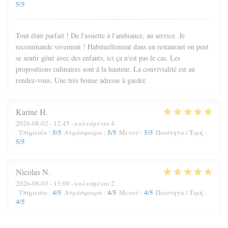
5
/5
Tout était parfait ! De l'assiette à l'ambiance, au service. Je
recommande vivement ! Habituellement dans un restaurant on peut
se sentir gêné avec des enfants, ici ça n'est pas le cas. Les
propositions culinaires sont à la hauteur. La convivialité est au
rendez-vous. Une très bonne adresse à garder.
Karine
H
2026-08-02
- 12:45 - καλεσμένοι 4
5
/5
5
/5
5
/5
Υπηρεσία
:
Ατμόσφαιρα
:
Μενού
:
Ποιότητα / Τιμή
:
5
/5
Nicolas
N
2026-08-03
- 13:00 - καλεσμένοι 2
4
/5
4
/5
4
/5
Υπηρεσία
:
Ατμόσφαιρα
:
Μενού
:
Ποιότητα / Τιμή
:
4
/5