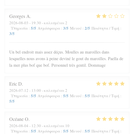
Georges
A
2026-08-03
- 19:30 - καλεσμένοι 2
5
/5
3
/5
2
/5
Υπηρεσία
:
Ατμόσφαιρα
:
Μενού
:
Ποιότητα / Τιμή
:
3
/5
Un bel endroit mais assez déçus. Moulles au maroilles dans
lesquelles nous avons à peine deviné le gout du maroilles. Paella de
la mer plus bof que bof. Personnel très gentil. Dommage
Eric
D
2026-07-12
- 13:00 - καλεσμένοι 2
5
/5
5
/5
5
/5
Υπηρεσία
:
Ατμόσφαιρα
:
Μενού
:
Ποιότητα / Τιμή
:
5
/5
Océane
O
2026-08-04
- 12:30 - καλεσμένοι 10
5
/5
5
/5
5
/5
Υπηρεσία
:
Ατμόσφαιρα
:
Μενού
:
Ποιότητα / Τιμή
: