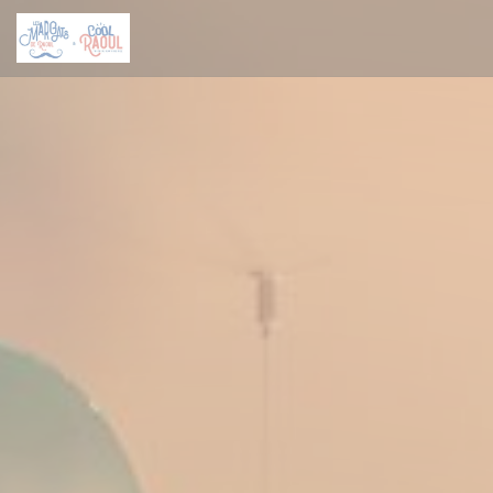
Πίνακας διαχείρισης "Μπισκότων" (Cookies)