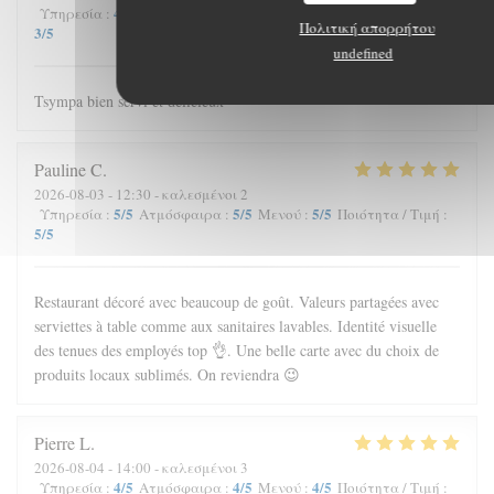
4
/5
3
/5
4
/5
Υπηρεσία
:
Ατμόσφαιρα
:
Μενού
:
Ποιότητα / Τιμή
:
Πολιτική απορρήτου
3
/5
undefined
Tsympa bien servi et délicieux
Pauline
C
2026-08-03
- 12:30 - καλεσμένοι 2
5
/5
5
/5
5
/5
Υπηρεσία
:
Ατμόσφαιρα
:
Μενού
:
Ποιότητα / Τιμή
:
5
/5
Restaurant décoré avec beaucoup de goût. Valeurs partagées avec
serviettes à table comme aux sanitaires lavables. Identité visuelle
des tenues des employés top 👌. Une belle carte avec du choix de
produits locaux sublimés. On reviendra 😉
Pierre
L
2026-08-04
- 14:00 - καλεσμένοι 3
4
/5
4
/5
4
/5
Υπηρεσία
:
Ατμόσφαιρα
:
Μενού
:
Ποιότητα / Τιμή
: