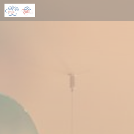
Πίνακας διαχείρισης "Μπισκότων" (Cookies)