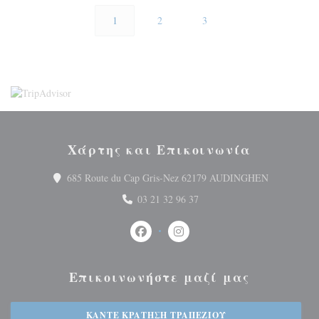
1
2
3
Χάρτης και Επικοινωνία
((ανοίγει 
685 Route du Cap Gris-Nez 62179 AUDINGHEN
03 21 32 96 37
Facebook ((ανοίγει σε νέο παράθυρο
Instagram ((ανοίγει σε νέο 
Επικοινωνήστε μαζί μας
ΚΆΝΤΕ ΚΡΆΤΗΣΗ ΤΡΑΠΕΖΙΟΎ