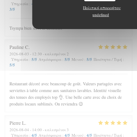
4
/5
3
/5
4
/5
Υπηρεσία
:
Ατμόσφαιρα
:
Μενού
:
Ποιότητα / Τιμή
:
Πολιτική απορρήτου
3
/5
undefined
Tsympa bien servi et délicieux
Pauline
C
2026-08-03
- 12:30 - καλεσμένοι 2
5
/5
5
/5
5
/5
Υπηρεσία
:
Ατμόσφαιρα
:
Μενού
:
Ποιότητα / Τιμή
:
5
/5
Restaurant décoré avec beaucoup de goût. Valeurs partagées avec
serviettes à table comme aux sanitaires lavables. Identité visuelle
des tenues des employés top 👌. Une belle carte avec du choix de
produits locaux sublimés. On reviendra 😉
Pierre
L
2026-08-04
- 14:00 - καλεσμένοι 3
4
/5
4
/5
4
/5
Υπηρεσία
:
Ατμόσφαιρα
:
Μενού
:
Ποιότητα / Τιμή
: