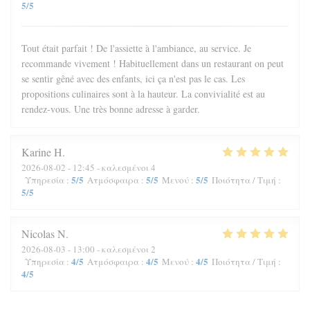
5
/5
Tout était parfait ! De l'assiette à l'ambiance, au service. Je
recommande vivement ! Habituellement dans un restaurant on peut
se sentir gêné avec des enfants, ici ça n'est pas le cas. Les
propositions culinaires sont à la hauteur. La convivialité est au
rendez-vous. Une très bonne adresse à garder.
Karine
H
2026-08-02
- 12:45 - καλεσμένοι 4
5
/5
5
/5
5
/5
Υπηρεσία
:
Ατμόσφαιρα
:
Μενού
:
Ποιότητα / Τιμή
:
5
/5
Nicolas
N
2026-08-03
- 13:00 - καλεσμένοι 2
4
/5
4
/5
4
/5
Υπηρεσία
:
Ατμόσφαιρα
:
Μενού
:
Ποιότητα / Τιμή
:
4
/5