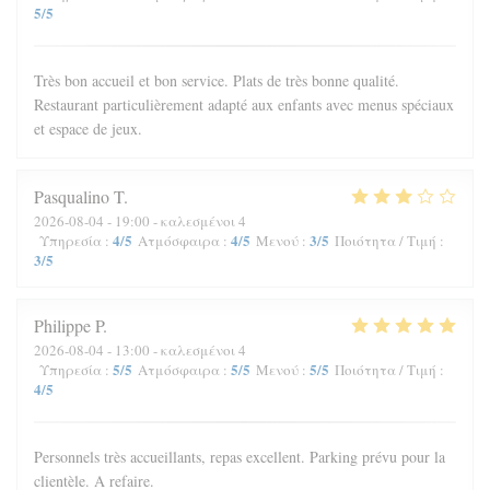
5
/5
Très bon accueil et bon service. Plats de très bonne qualité.
Restaurant particulièrement adapté aux enfants avec menus spéciaux
et espace de jeux.
Pasqualino
T
2026-08-04
- 19:00 - καλεσμένοι 4
4
/5
4
/5
3
/5
Υπηρεσία
:
Ατμόσφαιρα
:
Μενού
:
Ποιότητα / Τιμή
:
3
/5
Philippe
P
2026-08-04
- 13:00 - καλεσμένοι 4
5
/5
5
/5
5
/5
Υπηρεσία
:
Ατμόσφαιρα
:
Μενού
:
Ποιότητα / Τιμή
:
4
/5
Personnels très accueillants, repas excellent. Parking prévu pour la
clientèle. A refaire.