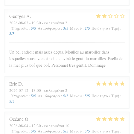
Georges
A
2026-08-03
- 19:30 - καλεσμένοι 2
5
/5
3
/5
2
/5
Υπηρεσία
:
Ατμόσφαιρα
:
Μενού
:
Ποιότητα / Τιμή
:
3
/5
Un bel endroit mais assez déçus. Moulles au maroilles dans
lesquelles nous avons à peine deviné le gout du maroilles. Paella de
la mer plus bof que bof. Personnel très gentil. Dommage
Eric
D
2026-07-12
- 13:00 - καλεσμένοι 2
5
/5
5
/5
5
/5
Υπηρεσία
:
Ατμόσφαιρα
:
Μενού
:
Ποιότητα / Τιμή
:
5
/5
Océane
O
2026-08-04
- 12:30 - καλεσμένοι 10
5
/5
5
/5
5
/5
Υπηρεσία
:
Ατμόσφαιρα
:
Μενού
:
Ποιότητα / Τιμή
: