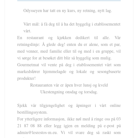
Odysseyen har tatt en ny kurs, ny retning, nytt lag.
Vårt mål: å få deg til å ha det hyggelig i etablissementet
vårt.
En restaurant og kjøkken dedikert til alle. Vår
retningslinje: Å glede deg! enten du er alene, som et par,
med venner, med familie eller til og med i en gruppe, vil
vi sørge for at besøket ditt blir så hyggelig som mulig.
Gourmetmat vil vente på deg i etablissementet vårt som
markedsfører hjemmelagde og lokale og sesongbaserte
produkter!
Restauranten vår er åpen hver lunsj og kveld
Ukestengning onsdag og torsdag.
Sjekk vår tilgjengelighet og åpninger i vårt online
bestillingssystem.
For ytterligere informasjon, ikke nøl med å ringe oss på 03
21 87 08 88 eller legg igjen en melding på e-post på
admin@lesrestos-m.eu. Vi vil svare deg så raskt som