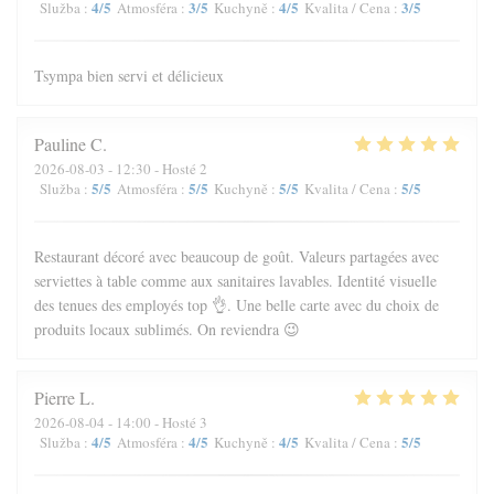
4
/5
3
/5
4
/5
3
/5
Služba
:
Atmosféra
:
Kuchyně
:
Kvalita / Cena
:
Tsympa bien servi et délicieux
Pauline
C
2026-08-03
- 12:30 - Hosté 2
5
/5
5
/5
5
/5
5
/5
Služba
:
Atmosféra
:
Kuchyně
:
Kvalita / Cena
:
Restaurant décoré avec beaucoup de goût. Valeurs partagées avec
serviettes à table comme aux sanitaires lavables. Identité visuelle
des tenues des employés top 👌. Une belle carte avec du choix de
produits locaux sublimés. On reviendra 😉
Pierre
L
2026-08-04
- 14:00 - Hosté 3
4
/5
4
/5
4
/5
5
/5
Služba
:
Atmosféra
:
Kuchyně
:
Kvalita / Cena
: