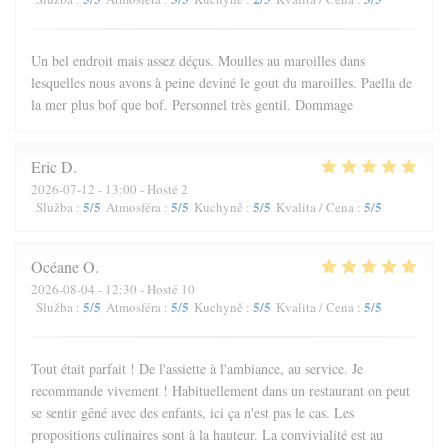
Un bel endroit mais assez déçus. Moulles au maroilles dans
lesquelles nous avons à peine deviné le gout du maroilles. Paella de
la mer plus bof que bof. Personnel très gentil. Dommage
Eric
D
2026-07-12
- 13:00 - Hosté 2
5
/5
5
/5
5
/5
5
/5
Služba
:
Atmosféra
:
Kuchyně
:
Kvalita / Cena
:
Océane
O
2026-08-04
- 12:30 - Hosté 10
5
/5
5
/5
5
/5
5
/5
Služba
:
Atmosféra
:
Kuchyně
:
Kvalita / Cena
:
Tout était parfait ! De l'assiette à l'ambiance, au service. Je
recommande vivement ! Habituellement dans un restaurant on peut
se sentir gêné avec des enfants, ici ça n'est pas le cas. Les
propositions culinaires sont à la hauteur. La convivialité est au