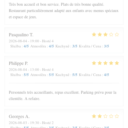
Très bon accueil et bon service. Plats de très bonne qualité.
Restaurant particulièrement adapté aux enfants avec menus spéciaux
et espace de jeux.
Pasqualino
T
2026-08-04
- 19:00 - Hosté 4
4
/5
4
/5
3
/5
3
/5
Služba
:
Atmosféra
:
Kuchyně
:
Kvalita / Cena
:
Philippe
P
2026-08-04
- 13:00 - Hosté 4
5
/5
5
/5
5
/5
4
/5
Služba
:
Atmosféra
:
Kuchyně
:
Kvalita / Cena
:
Personnels très accueillants, repas excellent. Parking prévu pour la
clientèle. A refaire.
Georges
A
2026-08-03
- 19:30 - Hosté 2
5
/5
3
/5
2
/5
3
/5
Služba
:
Atmosféra
:
Kuchyně
:
Kvalita / Cena
: