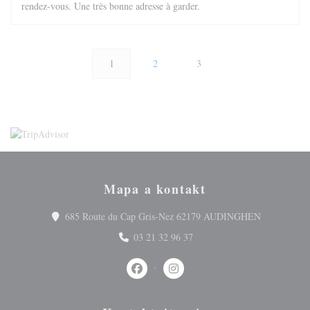
rendez-vous. Une très bonne adresse à garder.
1
2
3
Mapa a kontakt
((otevře se 
685 Route du Cap Gris-Nez 62179 AUDINGHEN
03 21 32 96 37
Facebook ((otevře se v novém okně))
Instagram ((otevře se v novém 