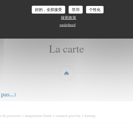
La carte
Carte des boissons
Carte des vins
Les menus
好的，全部接受
禁用
个性化
保密政策
undefined
La carte
pas...)
tes de poissons + maquereau fumé + saumon gravlax + hareng