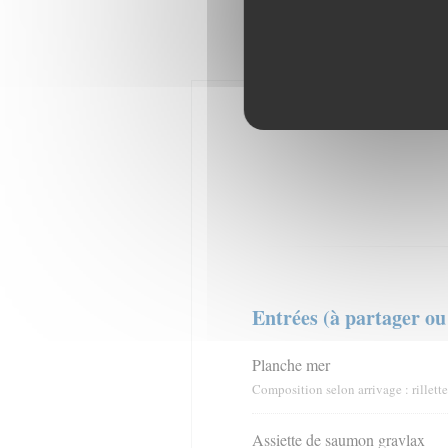
Entrées (à partager ou 
Planche mer
Composition selon arrivage : rillet
Assiette de saumon gravlax