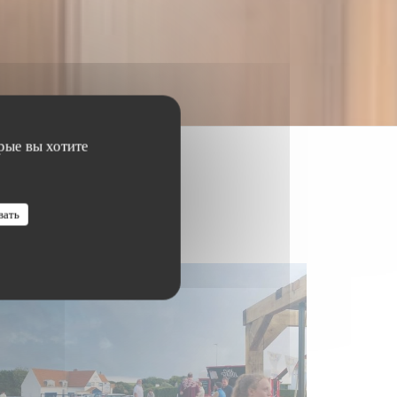
рые вы хотите
вать
RIS NEZ