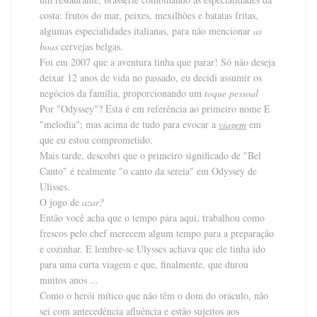
costa: frutos do mar, peixes, mexilhões e batatas fritas,
algumas especialidades italianas, para não mencionar
as
boas
cervejas belgas.
Foi em 2007 que a aventura tinha que parar! Só não deseja
deixar 12 anos de vida no passado, eu decidi assumir os
negócios da família, proporcionando um
toque pessoal
Por "Odyssey"? Esta é em referência ao primeiro nome E
"melodia"; mas acima de tudo para evocar a
viagem
em
que eu estou comprometido.
Mais tarde, descobri que o primeiro significado de "Bel
Canto" é realmente "o canto da sereia" em
Odyssey de
Ulisses.
O jogo de
azar?
Então você acha que o tempo pára aqui, trabalhou como
frescos pelo chef merecem algum tempo para a preparação
e cozinhar. E lembre-se Ulysses achava que ele tinha ido
para uma curta viagem e que, finalmente, que durou
muitos anos ...
Como o herói mítico que não têm o dom do oráculo, não
sei com antecedência afluência e estão sujeitos aos