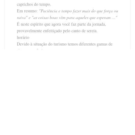
caprichos do tempo.
Em resumo:
"Paciência e tempo fazer mais do que força ou
raiva" e "as coisas boas vêm para aqueles que esperam ..."
É neste espírito que agora você faz parte da jornada,
provavelmente enfeitiçado pelo canto de sereia.
horário
Devido à situação do turismo temos diferentes gamas de
aberturas e fechamentos.
Baixa temporada (novembro a março) - fechado às
segundas e terças-feiras, o resto abrir outros dias para
almoço e jantar
Mid temporada (de abril a junho e setembro a outubro) -
fechado às segundas-feiras, abra o restante em outros dias
para almoço e jantar
Alta temporada (julho-agosto) - Aberto diariamente
PARA MAIS INFORMAÇÕES POR FAVOR, não hesite
em contactar-nos por telefone ou e-mail (
contact@lodyssee.eu
)