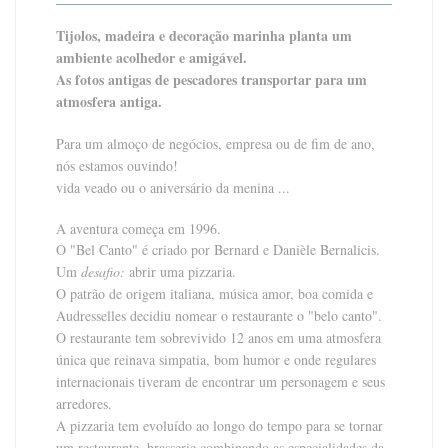
Tijolos, madeira e decoração marinha planta um
ambiente acolhedor e amigável.
As fotos antigas de pescadores transportar para um
atmosfera antiga.
Para um almoço de negócios, empresa ou de fim de ano,
nós estamos ouvindo!
vida veado ou o aniversário da menina ...
A aventura começa em 1996.
O "Bel Canto" é criado por Bernard e Danièle Bernalicis.
Um
desafio:
abrir uma pizzaria.
O patrão de origem italiana, música amor, boa comida e
Audresselles decidiu nomear o restaurante o "belo canto".
O restaurante tem sobrevivido 12 anos em uma atmosfera
única que reinava simpatia, bom humor e onde regulares
internacionais tiveram de encontrar um personagem e seus
arredores.
A pizzaria tem evoluído ao longo do tempo para se tornar
um restaurante, brasserie combinando as especialidades da