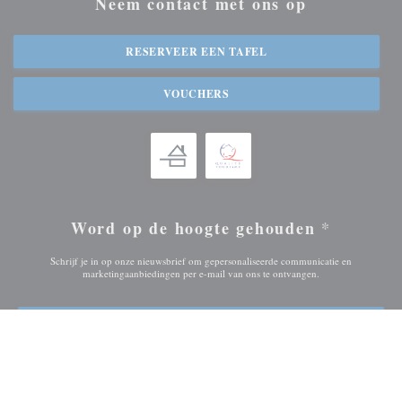
Neem contact met ons op
RESERVEER EEN TAFEL
VOUCHERS
Word op de hoogte gehouden
*
Schrijf je in op onze nieuwsbrief om gepersonaliseerde communicatie en
marketingaanbiedingen per e-mail van ons te ontvangen.
ABONNEREN
© 2026 LES MARGATS DE RAOUL — RESTAURANT WEBSITE
((OPENT IN EEN NI
GECREËERD DOOR
ZENCHEF