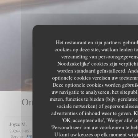
Het restaurant en zijn partners gebru
cookies op deze site, wat kan leiden to
verzameling van persoonsgegevens
'Noodzakelijke' cookies zijn verplich
worden standaard geïnstalleerd. And
optionele cookies vereisen uw toestem
Deze optionele cookies worden gebrui
uw navigatie te analyseren, het sitepubl
Onze gastbeoordelingen
meten, functies te bieden (bijv. gerelate
sociale netwerken) of gepersonalisee
advertenties of inhoud weer te geven. K
'OK, accepteer alle', 'Weiger alle' o
Joyce
M
'Personaliseer' om uw voorkeuren te be
2026-08-05
- 19:00 - Gasten 2
U kunt uw keuzes op elk moment wijz
5
/5
5
/5
5
/5
5
/5
Service
:
Atmosfeer
:
Keuken
:
Kwaliteit / Prijs
: