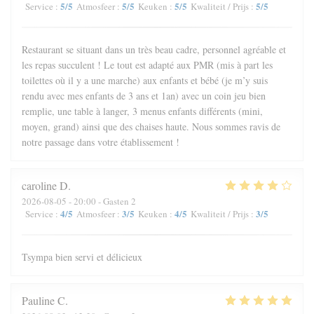
5
/5
5
/5
5
/5
5
/5
Service
:
Atmosfeer
:
Keuken
:
Kwaliteit / Prijs
:
Restaurant se situant dans un très beau cadre, personnel agréable et
les repas succulent ! Le tout est adapté aux PMR (mis à part les
toilettes où il y a une marche) aux enfants et bébé (je m’y suis
rendu avec mes enfants de 3 ans et 1an) avec un coin jeu bien
remplie, une table à langer, 3 menus enfants différents (mini,
moyen, grand) ainsi que des chaises haute. Nous sommes ravis de
notre passage dans votre établissement !
caroline
D
2026-08-05
- 20:00 - Gasten 2
4
/5
3
/5
4
/5
3
/5
Service
:
Atmosfeer
:
Keuken
:
Kwaliteit / Prijs
:
Tsympa bien servi et délicieux
Pauline
C