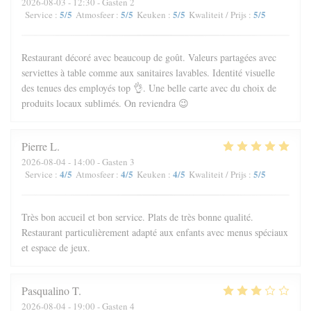
2026-08-03
- 12:30 - Gasten 2
5
/5
5
/5
5
/5
5
/5
Service
:
Atmosfeer
:
Keuken
:
Kwaliteit / Prijs
:
Restaurant décoré avec beaucoup de goût. Valeurs partagées avec
serviettes à table comme aux sanitaires lavables. Identité visuelle
des tenues des employés top 👌. Une belle carte avec du choix de
produits locaux sublimés. On reviendra 😉
Pierre
L
2026-08-04
- 14:00 - Gasten 3
4
/5
4
/5
4
/5
5
/5
Service
:
Atmosfeer
:
Keuken
:
Kwaliteit / Prijs
:
Très bon accueil et bon service. Plats de très bonne qualité.
Restaurant particulièrement adapté aux enfants avec menus spéciaux
et espace de jeux.
Pasqualino
T
2026-08-04
- 19:00 - Gasten 4