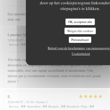
door op het cookiepictogram linksonder
sitepagina's te klikken.
Een aanrader, heel vriendelijke bediening en lekker eten. Niet te
duur ook
OK, accepteer alle
Weiger alle cookies
Laurence
M
Personaliseer
2026-08-05
- 12:15 - Gasten 6
5
/5
5
/5
5
/5
5
/5
Service
:
Atmosfeer
:
Keuken
:
Kwaliteit / Prijs
:
Beleid voor de bescherming van persoonsgege
Cookiebeleid
Très belle expérience ! Les plats sont excellents et savoureux, la
décoration est magnifique et l’ambiance très agréable. Le service est
impeccable, avec une équipe accueillante et attentionnée. Une
adresse que je recommande vivement, nous reviendrons avec grand
plaisir !
E
2026-08-07
- 19:30 - Gasten 3
5
/5
5
/5
5
/5
5
/5
Service
:
Atmosfeer
:
Keuken
:
Kwaliteit / Prijs
: