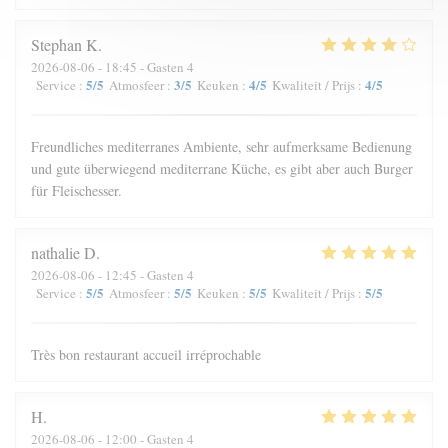
Stephan
K
2026-08-06
- 18:45 - Gasten 4
5
/5
3
/5
4
/5
4
/5
Service
:
Atmosfeer
:
Keuken
:
Kwaliteit / Prijs
:
Freundliches mediterranes Ambiente, sehr aufmerksame Bedienung
und gute überwiegend mediterrane Küche, es gibt aber auch Burger
für Fleischesser.
nathalie
D
2026-08-06
- 12:45 - Gasten 4
5
/5
5
/5
5
/5
5
/5
Service
:
Atmosfeer
:
Keuken
:
Kwaliteit / Prijs
:
Très bon restaurant accueil irréprochable
H
2026-08-06
- 12:00 - Gasten 4