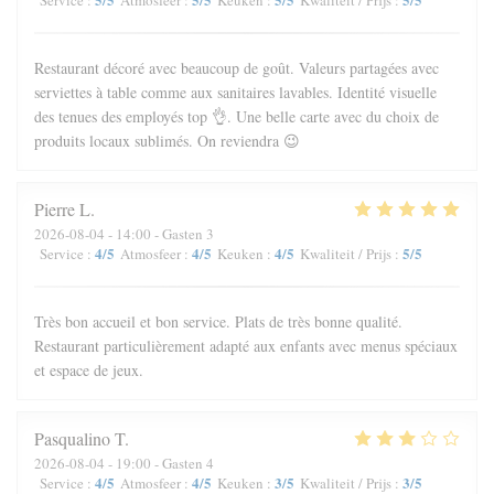
Service
:
Atmosfeer
:
Keuken
:
Kwaliteit / Prijs
:
Restaurant décoré avec beaucoup de goût. Valeurs partagées avec
serviettes à table comme aux sanitaires lavables. Identité visuelle
des tenues des employés top 👌. Une belle carte avec du choix de
produits locaux sublimés. On reviendra 😉
Pierre
L
2026-08-04
- 14:00 - Gasten 3
4
/5
4
/5
4
/5
5
/5
Service
:
Atmosfeer
:
Keuken
:
Kwaliteit / Prijs
:
Très bon accueil et bon service. Plats de très bonne qualité.
Restaurant particulièrement adapté aux enfants avec menus spéciaux
et espace de jeux.
Pasqualino
T
2026-08-04
- 19:00 - Gasten 4
4
/5
4
/5
3
/5
3
/5
Service
:
Atmosfeer
:
Keuken
:
Kwaliteit / Prijs
: