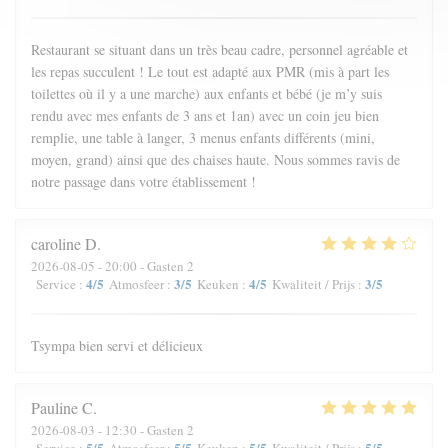
Restaurant se situant dans un très beau cadre, personnel agréable et
les repas succulent ! Le tout est adapté aux PMR (mis à part les
toilettes où il y a une marche) aux enfants et bébé (je m’y suis
rendu avec mes enfants de 3 ans et 1an) avec un coin jeu bien
remplie, une table à langer, 3 menus enfants différents (mini,
moyen, grand) ainsi que des chaises haute. Nous sommes ravis de
notre passage dans votre établissement !
caroline
D
2026-08-05
- 20:00 - Gasten 2
4
/5
3
/5
4
/5
3
/5
Service
:
Atmosfeer
:
Keuken
:
Kwaliteit / Prijs
:
Tsympa bien servi et délicieux
Pauline
C
2026-08-03
- 12:30 - Gasten 2
5
/5
5
/5
5
/5
5
/5