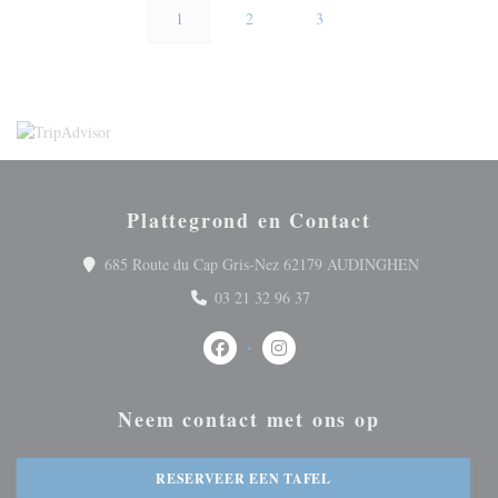
1
2
3
Plattegrond en Contact
((opent in e
685 Route du Cap Gris-Nez 62179 AUDINGHEN
03 21 32 96 37
Facebook ((opent in een nieuw venster)
Instagram ((opent in een nieuw 
Neem contact met ons op
RESERVEER EEN TAFEL