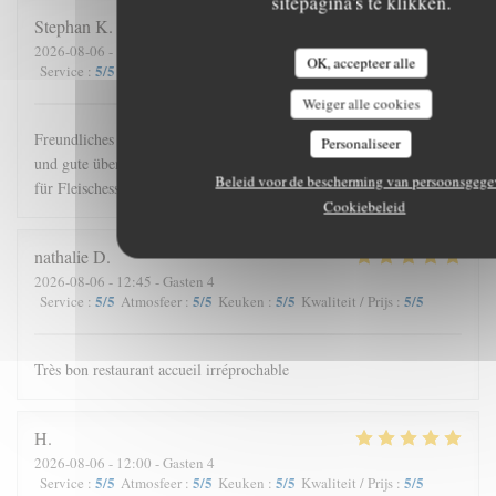
sitepagina's te klikken.
Stephan
K
2026-08-06
- 18:45 - Gasten 4
OK, accepteer alle
5
/5
3
/5
4
/5
4
/5
Service
:
Atmosfeer
:
Keuken
:
Kwaliteit / Prijs
:
Weiger alle cookies
Freundliches mediterranes Ambiente, sehr aufmerksame Bedienung
Personaliseer
und gute überwiegend mediterrane Küche, es gibt aber auch Burger
Beleid voor de bescherming van persoonsgege
für Fleischesser.
Cookiebeleid
nathalie
D
2026-08-06
- 12:45 - Gasten 4
5
/5
5
/5
5
/5
5
/5
Service
:
Atmosfeer
:
Keuken
:
Kwaliteit / Prijs
:
Très bon restaurant accueil irréprochable
H
2026-08-06
- 12:00 - Gasten 4
5
/5
5
/5
5
/5
5
/5
Service
:
Atmosfeer
:
Keuken
:
Kwaliteit / Prijs
: