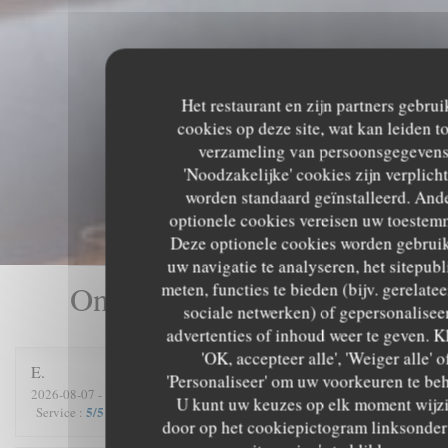
Het restaurant en zijn partners gebru
cookies op deze site, wat kan leiden to
verzameling van persoonsgegevens
'Noodzakelijke' cookies zijn verplich
worden standaard geïnstalleerd. And
optionele cookies vereisen uw toestem
Deze optionele cookies worden gebrui
uw navigatie te analyseren, het sitepubl
meten, functies te bieden (bijv. gerelate
Onze gastbeoordelingen
sociale netwerken) of gepersonalisee
advertenties of inhoud weer te geven. K
'OK, accepteer alle', 'Weiger alle' o
E
'Personaliseer' om uw voorkeuren te be
2026-08-07
- 19:30 - Gasten 3
U kunt uw keuzes op elk moment wijz
5
/5
5
/5
5
/5
5
/5
Service
:
Atmosfeer
:
Keuken
:
Kwaliteit / Prijs
:
door op het cookiepictogram linksonder