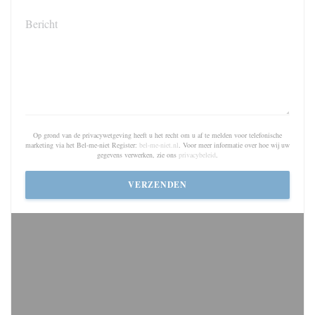
Op grond van de privacywetgeving heeft u het recht om u af te melden voor telefonische
marketing via het Bel-me-niet Register:
bel-me-niet.nl
. Voor meer informatie over hoe wij uw
gegevens verwerken, zie ons
privacybeleid
.