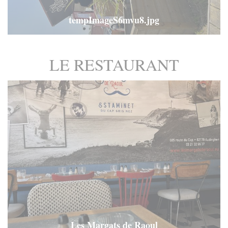
tempImageS6mvu8.jpg
LE RESTAURANT
Les Margats de Raoul