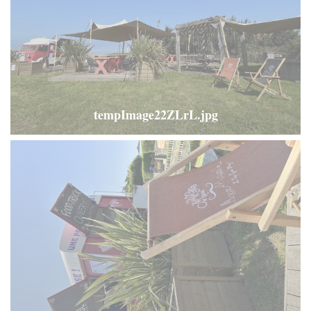
tempImage22ZLrL.jpg