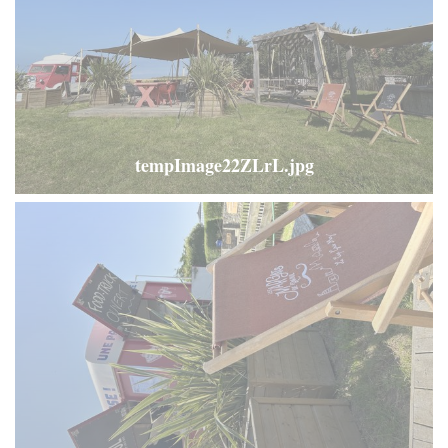
tempImage22ZLrL.jpg