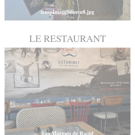
tempImageS6mvu8.jpg
LE RESTAURANT
Les Margats de Raoul