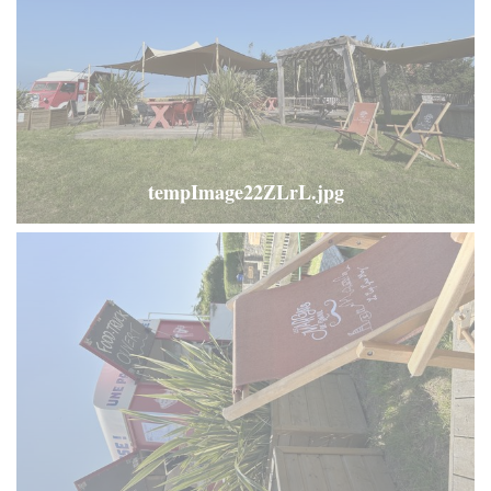
tempImage22ZLrL.jpg