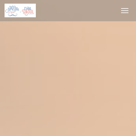
Πίνακας διαχείρισης "Μπισκότων" (Cookies)