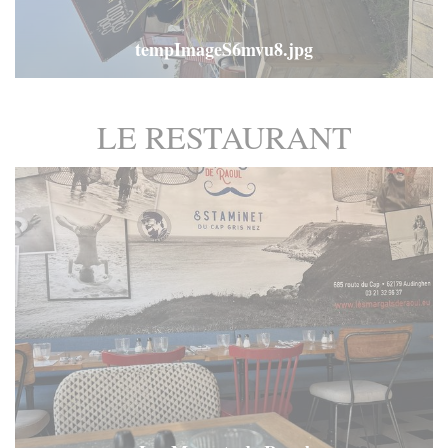
tempImageS6mvu8.jpg
LE RESTAURANT