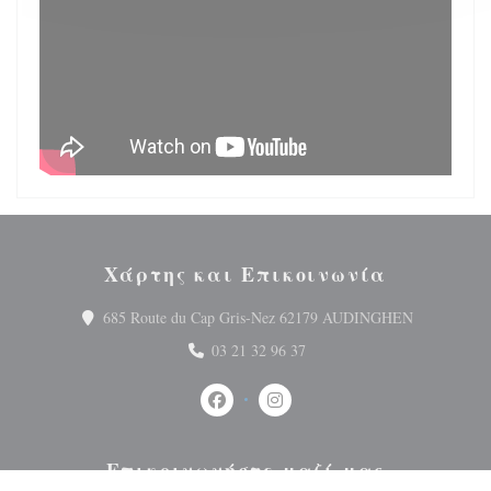
Χάρτης και Επικοινωνία
((ανοίγει 
685 Route du Cap Gris-Nez 62179 AUDINGHEN
03 21 32 96 37
Facebook ((ανοίγει σε νέο παράθυρο
Instagram ((ανοίγει σε νέο 
Επικοινωνήστε μαζί μας