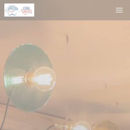
Πίνακας διαχείρισης "Μπισκότων" (Cookies)