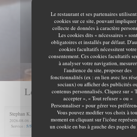
Le restaurant et ses partenaires utilisent
cookies sur ce site, pouvant impliquer
collecte de données à caractère person
Les cookies dits « nécessaires » son
obligatoires et installés par défaut. D'au
cookies facultatifs nécessitent votre
consentement. Ces cookies facultatifs se
à analyser votre navigation, mesurer
l'audience du site, proposer des
fonctionnalités (ex : en lien avec les ré
sociaux) ou afficher des publicités o
Les avis de nos clients
contenus personnalisés. Cliquez sur « 
accepter », « Tout refuser » ou «
Personnaliser » pour gérer vos préféren
Vous pouvez modifier vos choix à tou
Stephan
K
moment en cliquant sur l'icône représen
2026-08-06
- 18:45 - Couverts 4
un cookie en bas à gauche des pages du 
5
/5
3
/5
4
/5
4
/5
Service
:
Ambiance
:
Cuisine
:
Qualité / Prix
: