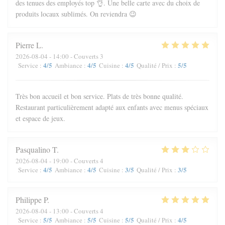
des tenues des employés top 👌. Une belle carte avec du choix de
produits locaux sublimés. On reviendra 😉
Pierre
L
2026-08-04
- 14:00 - Couverts 3
4
/5
4
/5
4
/5
5
/5
Service
:
Ambiance
:
Cuisine
:
Qualité / Prix
:
Très bon accueil et bon service. Plats de très bonne qualité.
Restaurant particulièrement adapté aux enfants avec menus spéciaux
et espace de jeux.
Pasqualino
T
2026-08-04
- 19:00 - Couverts 4
4
/5
4
/5
3
/5
3
/5
Service
:
Ambiance
:
Cuisine
:
Qualité / Prix
:
Philippe
P
2026-08-04
- 13:00 - Couverts 4
5
/5
5
/5
5
/5
4
/5
Service
:
Ambiance
:
Cuisine
:
Qualité / Prix
: