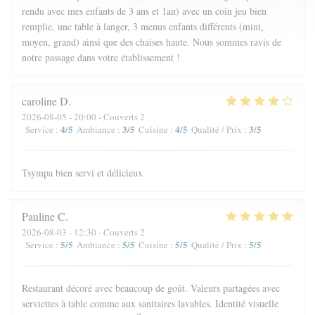
rendu avec mes enfants de 3 ans et 1an) avec un coin jeu bien
remplie, une table à langer, 3 menus enfants différents (mini,
moyen, grand) ainsi que des chaises haute. Nous sommes ravis de
notre passage dans votre établissement !
caroline
D
2026-08-05
- 20:00 - Couverts 2
4
/5
3
/5
4
/5
3
/5
Service
:
Ambiance
:
Cuisine
:
Qualité / Prix
:
Tsympa bien servi et délicieux
Pauline
C
2026-08-03
- 12:30 - Couverts 2
5
/5
5
/5
5
/5
5
/5
Service
:
Ambiance
:
Cuisine
:
Qualité / Prix
:
Restaurant décoré avec beaucoup de goût. Valeurs partagées avec
serviettes à table comme aux sanitaires lavables. Identité visuelle